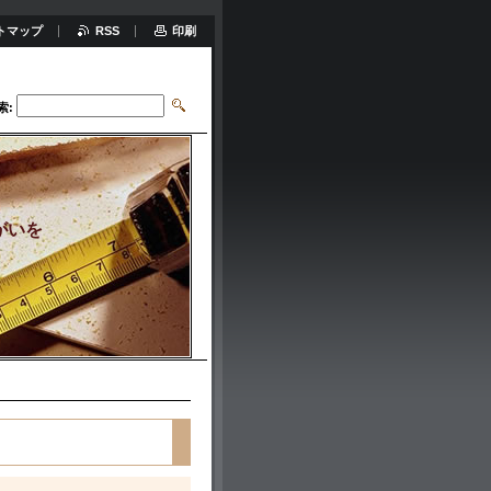
トマップ
RSS
印刷
索:
がいを