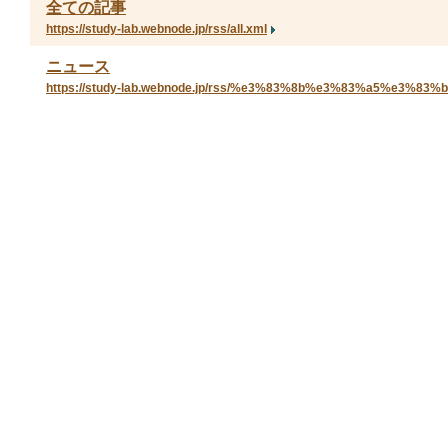
全ての記事
https://study-lab.webnode.jp/rss/all.xml
ニュース
https://study-lab.webnode.jp/rss/%e3%83%8b%e3%83%a5%e3%83