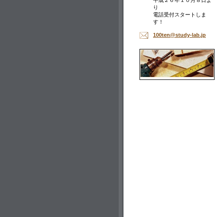
平成２６年１０月８日よ
り
電話受付スタートしま
す！
100ten@s
tudy-lab
.jp