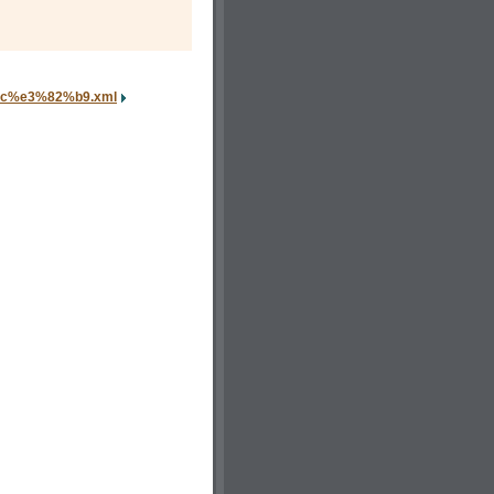
%bc%e3%82%b9.xml